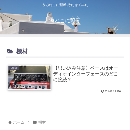
うみねこに竪琴,持たせてみた
海ねこに竪琴
機材
【思い込み注意】ベースはオー
DTM
ディオインターフェースのどこ
に接続？
2020.11.04
ホーム
機材