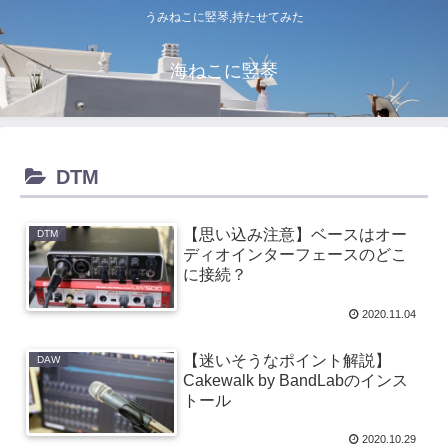
うみねこに竪琴,持たせてみた
海ねこに竪琴
DTM
【思い込み注意】ベースはオー
DTM
ディオインターフェースのどこ
に接続？
2020.11.04
【迷いそうなポイント解説】
DAW
Cakewalk by BandLabのインス
トール
2020.10.29