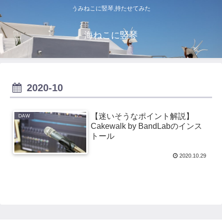
うみねこに竪琴,持たせてみた
海ねこに竪琴
2020-10
【迷いそうなポイント解説】
DAW
Cakewalk by BandLabのインス
トール
2020.10.29